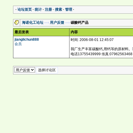
·
论坛首页
·
统计
·
注册
·
搜索
·
管理
·
海诺化工论坛
—›
用户反馈
—›
碳酸钙产品
最后发表
内容
jianglichun888
时间: 2006-08-01 12:45:07
会员
我厂生产丰富碳酸钙,用钙等的原材料
电话13755439999 传真:07962563468